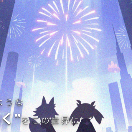
ような
く"
をこの世界に